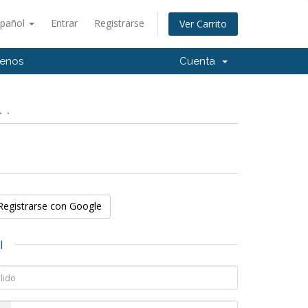
spañol
Entrar
Registrarse
Ver Carrito
tenos
Cuenta
 .
Registrarse con Google
l