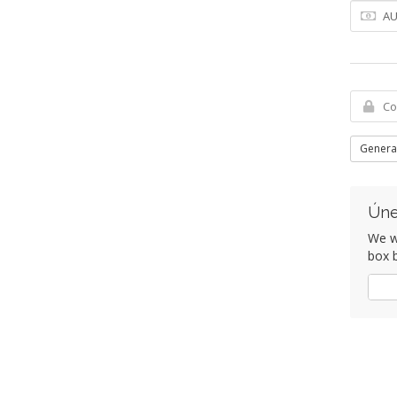
Genera
Úne
We wo
box b
Si