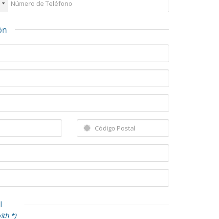
ón
l
ith *)