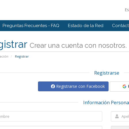
E
Preguntas Frecuentes - FAQ
Estado de la Red
Contác
istrar
Crear una cuenta con nosotros. .
ación
Registrar
Registrarse
Registrarse con Facebook
Información Persona