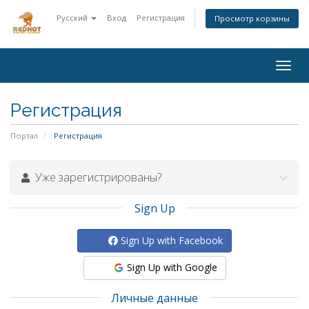
Русский
Вход
Регистрация
Просмотр корзины
Togg
navig
Регистрация
Портал
Регистрация
Уже зарегистрированы?
Sign Up
Sign Up with Facebook
Sign Up with Google
Личные данные