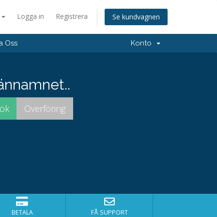
a
Logga in
Registrera
Se kundvagnen
a Oss
Konto
männamnet..
BETALA
FÅ SUPPORT