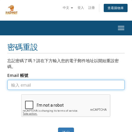
中文
登入
註冊
查看購物車
Togg
navig
密碼重設
忘記密碼了嗎？請在下方輸入您的電子郵件地址以開始重設密
碼。
Email 帳號